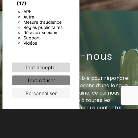
(17)
APIs
Autre
Mesure d'audience
Régies publicitaires
Réseaux sociaux
Support
Vidéos
Contactez-nous
Tout accepter
Notre équipe se tient disponible pour répondre
Tout refuser
à toute demande. Nous disposons d’une longue
expérience dans le domaine, ce qui nous
Personnaliser
permet de faire face à toutes les
demandes. N'hésitez pas à nous contacter
pour toute information.