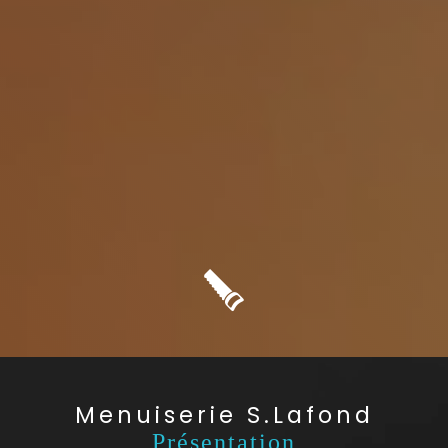
Menuiserie S.Lafond
Présentation