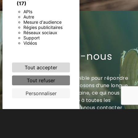
(17)
APIs
Autre
Mesure d'audience
Régies publicitaires
Réseaux sociaux
Support
Vidéos
Contactez-nous
Tout accepter
Notre équipe se tient disponible pour répondre
Tout refuser
à toute demande. Nous disposons d’une longue
expérience dans le domaine, ce qui nous
Personnaliser
permet de faire face à toutes les
demandes. N'hésitez pas à nous contacter
pour toute information.