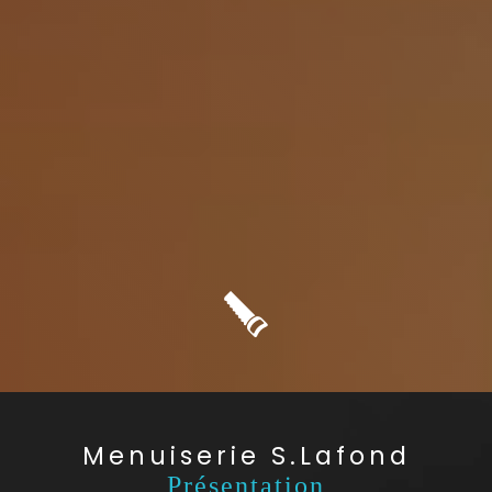
Menuiserie S.Lafond
Présentation