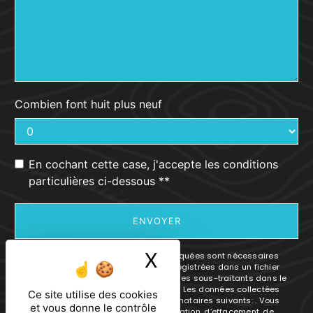
Combien font huit plus neuf
En cochant cette case, j'accepte les conditions
particulières ci-dessous **
ENVOYER
X
Masquer le ban
** Les données personnelles communiquées sont nécessaires
aux fins de vous contacter et sont enregistrées dans un fichier
informatisé. Elles sont destinées à et ses sous-traitants dans le
seul but de répondre à votre message. Les données collectées
Ce site utilise des cookies
seront communiquées aux seuls destinataires suivants: . Vous
et vous donne le contrôle
disposez de droits d’accès, de rectification, d’effacement, de