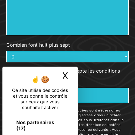
Combien font huit plus sept
En cochant cette case, j'accepte les conditions
X
Masquer le ban
particulières ci-dessous **
Ce site utilise des cookies
ENVOYER
et vous donne le contrôle
sur ceux que vous
souhaitez activer
** Les données personnelles communiquées sont nécessaires
aux fins de vous contacter et sont enregistrées dans un fichier
informatisé. Elles sont destinées à et ses sous-traitants dans le
Nos partenaires
seul but de répondre à votre message. Les données collectées
(17)
seront communiquées aux seuls destinataires suivants: . Vous
disposez de droits d’accès, de rectification, d’effacement, de